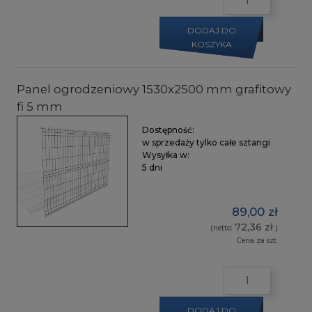
DODAJ DO
KOSZYKA
Panel ogrodzeniowy 1530x2500 mm grafitowy
fi 5 mm
Dostępność:
w sprzedaży tylko całe sztangi
Wysyłka w:
5 dni
89,00 zł
72,36 zł
(netto:
)
Cena za szt.
DODAJ DO