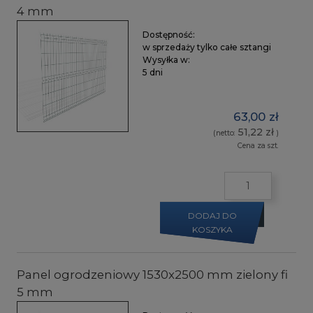
4 mm
Dostępność:
w sprzedaży tylko całe sztangi
Wysyłka w:
5 dni
63,00 zł
51,22 zł
(netto:
)
Cena za szt.
DODAJ DO
KOSZYKA
Panel ogrodzeniowy 1530x2500 mm zielony fi
5 mm