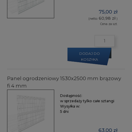
75,00 zł
60,98 zł
(netto:
)
Cena za szt.
DODAJ DO
KOSZYKA
Panel ogrodzeniowy 1530x2500 mm brązowy
fi 4 mm
Dostępność:
w sprzedaży tylko całe sztangi
Wysyłka w:
5 dni
63,00 zł