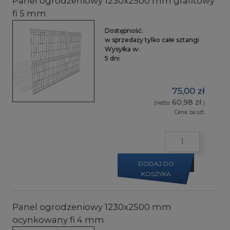
Panel ogrodzeniowy 1230x2500 mm grafitowy
fi 5 mm
Dostępność:
w sprzedaży tylko całe sztangi
Wysyłka w:
5 dni
75,00 zł
60,98 zł
(netto:
)
Cena za szt.
DODAJ DO
KOSZYKA
Panel ogrodzeniowy 1230x2500 mm
ocynkowany fi 4 mm