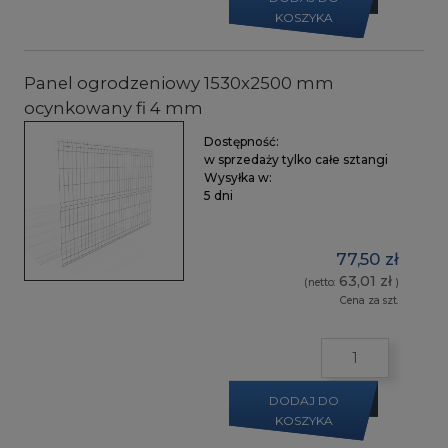
KOSZYKA
Panel ogrodzeniowy 1530x2500 mm
ocynkowany fi 4 mm
Dostępność:
w sprzedaży tylko całe sztangi
Wysyłka w:
5 dni
77,50 zł
63,01 zł
(netto:
)
Cena za szt.
DODAJ DO
KOSZYKA