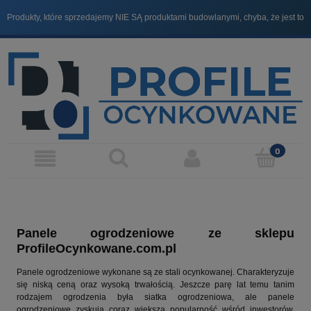
Produkty, które sprzedajemy NIE SĄ produktami budowlanymi, chyba, że jest to
Zadzwonimy do Ciebie, aby ustalić koszt wysyłki i potwierdzić zamówienie.
wyraźnie zaznaczone.
Panele ogrodzeniowe ze sklepu
ProfileOcynkowane.com.pl
Panele ogrodzeniowe wykonane są ze stali ocynkowanej. Charakteryzuje
się niską ceną oraz wysoką trwałością. Jeszcze parę lat temu tanim
rodzajem ogrodzenia była siatka ogrodzeniowa, ale panele
ogrodzeniowe zyskują coraz większą popularność wśród inwestorów.