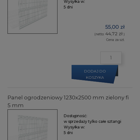
Wysyłka w:
5 dni
55,00 zł
44,72 zł
(netto:
)
Cena za szt.
DODAJ DO
KOSZYKA
Panel ogrodzeniowy 1230x2500 mm zielony fi
5 mm
Dostępność:
w sprzedaży tylko całe sztangi
Wysyłka w:
5 dni