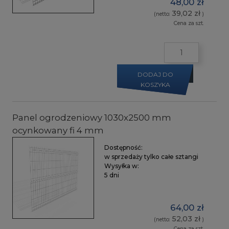
48,00 zł
39,02 zł
(netto:
)
Cena za szt.
DODAJ DO
KOSZYKA
Panel ogrodzeniowy 1030x2500 mm
ocynkowany fi 4 mm
Dostępność:
w sprzedaży tylko całe sztangi
Wysyłka w:
5 dni
64,00 zł
52,03 zł
(netto:
)
Cena za szt.