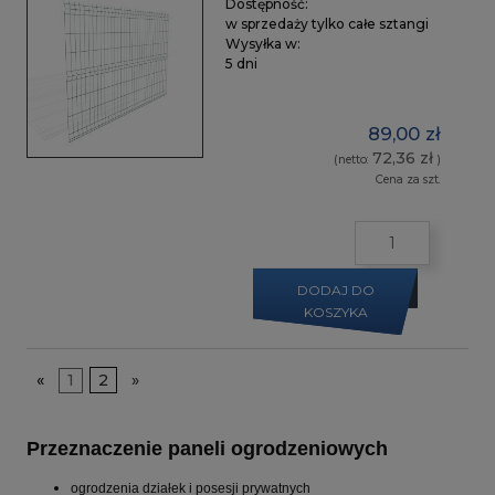
Dostępność:
w sprzedaży tylko całe sztangi
Wysyłka w:
5 dni
89,00 zł
72,36 zł
(netto:
)
Cena za szt.
DODAJ DO
KOSZYKA
«
1
2
»
Przeznaczenie paneli ogrodzeniowych
ogrodzenia działek i posesji prywatnych