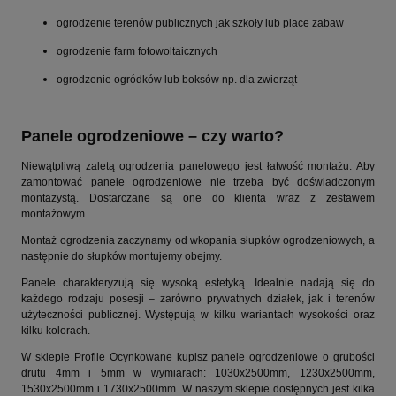
ogrodzenie terenów publicznych jak szkoły lub place zabaw
ogrodzenie farm fotowoltaicznych
ogrodzenie ogródków lub boksów np. dla zwierząt
Panele ogrodzeniowe – czy warto?
Niewątpliwą zaletą ogrodzenia panelowego jest łatwość montażu. Aby
zamontować panele ogrodzeniowe nie trzeba być doświadczonym
montażystą. Dostarczane są one do klienta wraz z zestawem
montażowym.
Montaż ogrodzenia zaczynamy od wkopania słupków ogrodzeniowych, a
następnie do słupków montujemy obejmy.
Panele charakteryzują się wysoką estetyką. Idealnie nadają się do
każdego rodzaju posesji – zarówno prywatnych działek, jak i terenów
użyteczności publicznej. Występują w kilku wariantach wysokości oraz
kilku kolorach.
W sklepie Profile Ocynkowane kupisz panele ogrodzeniowe o grubości
drutu 4mm i 5mm w wymiarach: 1030x2500mm, 1230x2500mm,
1530x2500mm i 1730x2500mm. W naszym sklepie dostępnych jest kilka