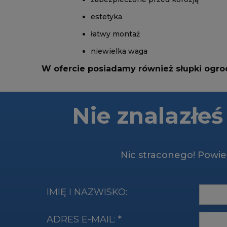
estetyka
łatwy montaż
niewielka waga
W ofercie posiadamy również słupki ogr
Nie znalazłe
Nic straconego! Powied
IMIĘ I NAZWISKO:
ADRES E-MAIL:
*