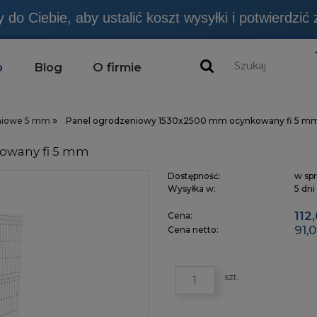
emy NIE SĄ produktami budowlanymi, chyba, że jes
p
Blog
O firmie
»
niowe 5 mm
Panel ogrodzeniowy 1530x2500 mm ocynkowany fi 5 m
owany fi 5 mm
Dostępność:
w spr
Wysyłka w:
5 dni
112
Cena:
91,0
Cena netto:
szt.