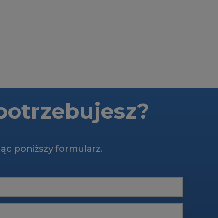
potrzebujesz?
jąc poniższy formularz.