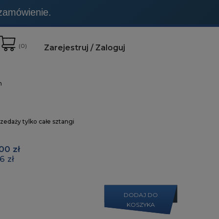
t to wyraźnie zaznaczone.
(
0
)
Zarejestruj
Zaloguj
m
zedaży tylko całe sztangi
,00 zł
6 zł
DODAJ DO
KOSZYKA