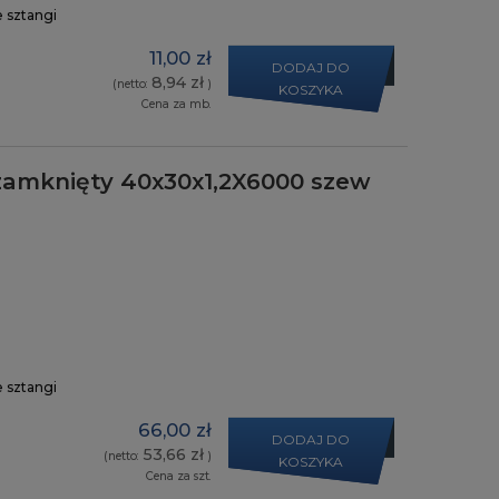
e sztangi
11,00 zł
DODAJ DO
8,94 zł
(netto:
)
KOSZYKA
Cena za mb.
zamknięty 40x30x1,2X6000 szew
e sztangi
66,00 zł
DODAJ DO
53,66 zł
(netto:
)
KOSZYKA
Cena za szt.