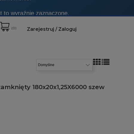
t to wyraźnie zaznaczone.
 zamówienie.
(
0
)
Zarejestruj
Zaloguj
zamknięty 180x20x1,25X6000 szew