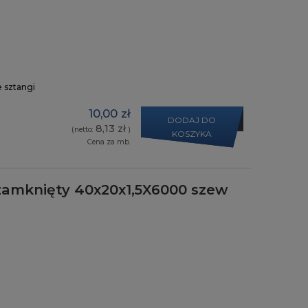
e sztangi
10,00 zł
DODAJ DO
8,13 zł
(netto:
)
KOSZYKA
Cena za mb.
zamknięty 40x20x1,5X6000 szew