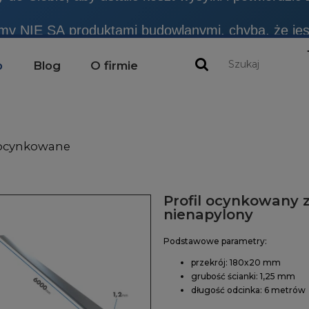
emy NIE SĄ produktami budowlanymi, chyba, że jes
do Ciebie, aby ustalić koszt wysyłki i potwierdzić
p
Blog
O firmie
 ocynkowane
Profil ocynkowany 
nienapylony
Podstawowe parametry:
przekrój: 180x20 mm
grubość ścianki: 1,25 mm
długość odcinka: 6 metrów