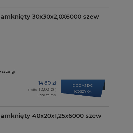
zamknięty 30x30x2,0X6000 szew
e sztangi
14,80 zł
DODAJ DO
12,03 zł
(netto:
)
KOSZYKA
Cena za mb.
zamknięty 40x20x1,25x6000 szew