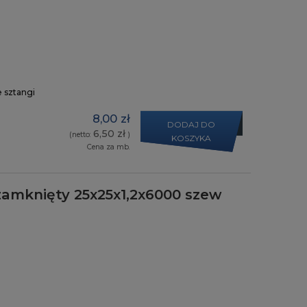
e sztangi
8,00 zł
DODAJ DO
6,50 zł
(netto:
)
KOSZYKA
Cena za mb.
zamknięty 25x25x1,2x6000 szew