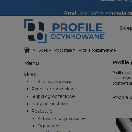
Produkty, które sprzedaj
Zadzwonimy 
Skle
»
»
»
Sklep
Pozostałe
Profile półzamknięte
Profile
Menu
Profile pó
Sklep
atmosferycz
Profile ocynkowane
ocynkowana
Panele ogrodzeniowe
Słupki ogrodzeniowe
Profile
Kraty pomostowe
Pozostałe
Kątowniki ocynkowane
Ogrodzenie