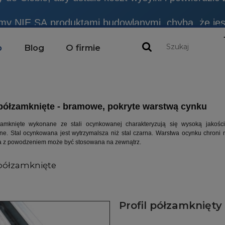
emy NIE SĄ produktami budowlanymi, chyba, że jes
do Ciebie, aby ustalić koszt wysyłki i potwierdzić
p
Blog
O firmie
 półzamknięte - bramowe, pokryte warstwą cynku
łzamknięte wykonane ze stali ocynkowanej charakteryzują się wysoką jakoś
ne. Stal ocynkowana jest wytrzymalsza niż stal czarna. Warstwa ocynku chroni m
 z powodzeniem może być stosowana na zewnątrz.
 półzamknięte
Profil półzamknięt