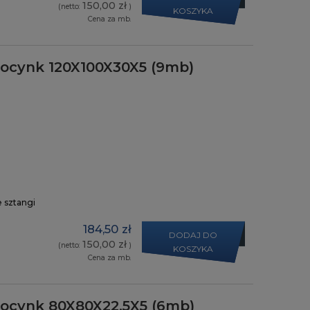
150,00 zł
(netto:
)
KOSZYKA
Cena za mb.
y ocynk 120X100X30X5 (9mb)
e sztangi
184,50 zł
DODAJ DO
150,00 zł
(netto:
)
KOSZYKA
Cena za mb.
y ocynk 80X80X22,5X5 (6mb)