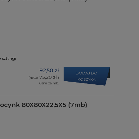
e sztangi
92,50 zł
DODAJ DO
75,20 zł
(netto:
)
KOSZYKA
Cena za mb.
y ocynk 80X80X22,5X5 (7mb)