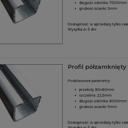
długość odcinka: 7000mm
grubość ścianki: 5mm
Dostępność:
w sprzedaży tylko cał
Wysyłka w:
5 dni
Profil półzamknięt
Podstawowe parametry:
przekrój: 80x80mm
szczelina: 22,5mm
długość odcinka: 8000mm
grubość ścianki: 5mm
Dostępność:
w sprzedaży tylko cał
Wysyłka w:
5 dni