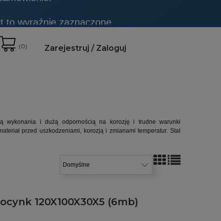
t to wyraźnie zaznaczone.
 zamówienie.
(
0
)
Zarejestruj
Zaloguj
cią wykonania i dużą odpornością na korozję i trudne warunki
ateriał przed uszkodzeniami, korozją i zmianami temperatur. Stal
y ocynk 120X100X30X5 (6mb)