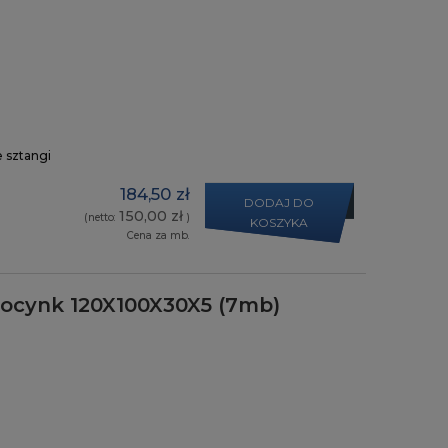
e sztangi
184,50 zł
DODAJ DO
150,00 zł
(netto:
)
KOSZYKA
Cena za mb.
y ocynk 120X100X30X5 (7mb)