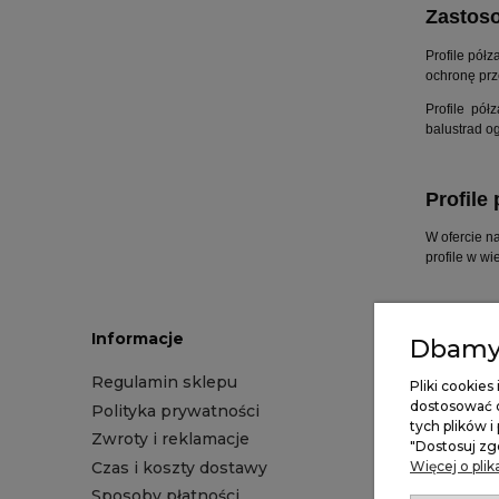
Zastoso
Profile pół
ochronę prz
Profile pó
balustrad o
Profile
W ofercie n
profile w w
Informacje
Dbamy 
Regulamin sklepu
Pliki cookie
dostosować o
Polityka prywatności
tych plików i
Zwroty i reklamacje
"Dostosuj zg
Czas i koszty dostawy
Więcej o pli
Sposoby płatności