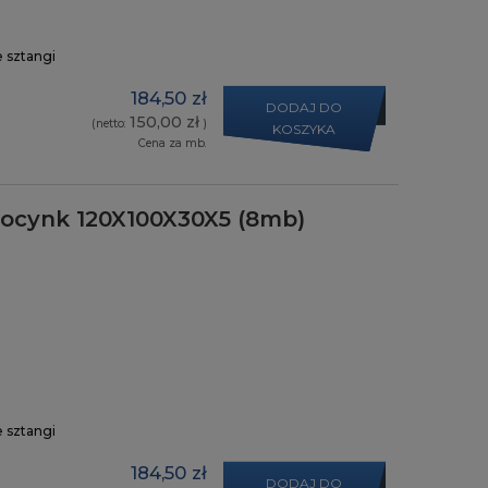
e sztangi
184,50 zł
DODAJ DO
150,00 zł
(netto:
)
KOSZYKA
Cena za mb.
y ocynk 120X100X30X5 (8mb)
e sztangi
184,50 zł
DODAJ DO