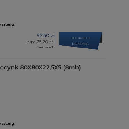
e sztangi
92,50 zł
DODAJ DO
75,20 zł
(netto:
)
KOSZYKA
Cena za mb.
y ocynk 80X80X22,5X5 (8mb)
e sztangi