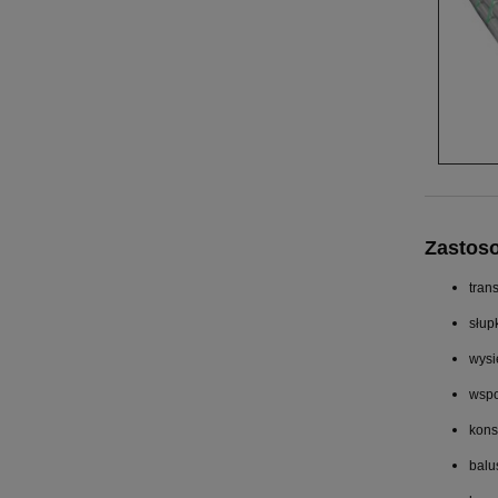
Zastos
tran
słup
wysi
wspo
kons
balu