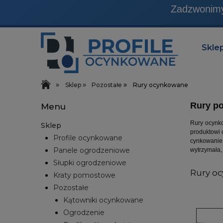
Produkty, które sprzedaj
Zadzwonimy 
Skle
»
»
»
Sklep
Pozostałe
Rury ocynkowane
Rury po
Menu
Rury ocynko
Sklep
produktowi 
Profile ocynkowane
cynkowanie 
Panele ogrodzeniowe
wytrzymała,
Słupki ogrodzeniowe
Rury o
Kraty pomostowe
Pozostałe
Kątowniki ocynkowane
Ogrodzenie