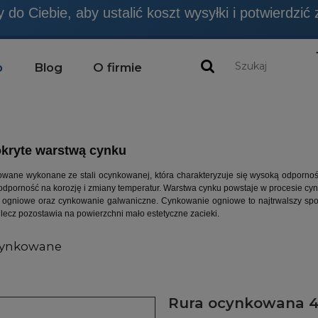
emy NIE SĄ produktami budowlanymi, chyba, że jes
do Ciebie, aby ustalić koszt wysyłki i potwierdzić
p
Blog
O firmie
kryte warstwą cynku
wane wykonane ze stali ocynkowanej, która charakteryzuje się wysoką odporno
odporność na korozję i zmiany temperatur. Warstwa cynku powstaje w procesie cynk
ogniowe oraz cynkowanie galwaniczne. Cynkowanie ogniowe to najtrwalszy spos
 lecz pozostawia na powierzchni mało estetyczne zacieki.
cynkowane
Rura ocynkowana 4