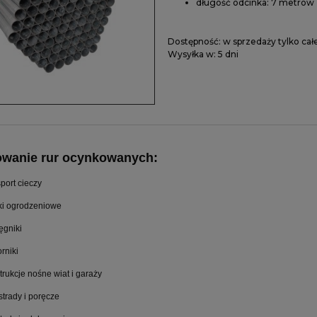
długość odcinka: 7 metrów
Dostępność:
w sprzedaży tylko cał
Wysyłka w:
5 dni
owanie
rur ocynkowanych:
sport cieczy
ki ogrodzeniowe
ęgniki
rniki
trukcje nośne wiat i garaży
strady i poręcze