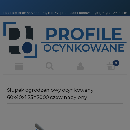
Produkty, które sprzedajemy NIE SĄ produktami budowlanymi, chyba, że jest to
wyraźnie zaznaczone.
Słupek ogrodzeniowy ocynkowany
60x40x1,25X2000 szew napylony