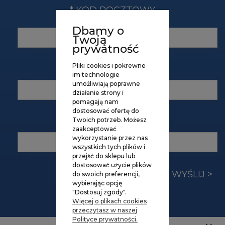
*
KOD POCZTOWY
Dbamy o
Twoją
prywatność
*
NR TEL.
Pliki cookies i pokrewne
im technologie
umożliwiają poprawne
działanie strony i
pomagają nam
dostosować ofertę do
*
NIP
Twoich potrzeb. Możesz
zaakceptować
wykorzystanie przez nas
wszystkich tych plików i
przejść do sklepu lub
*
- Pole wymagane
dostosować użycie plików
WYŚLIJ >
do swoich preferencji,
wybierając opcję
"Dostosuj zgody".
Więcej o plikach cookies
przeczytasz w naszej
Polityce prywatności.