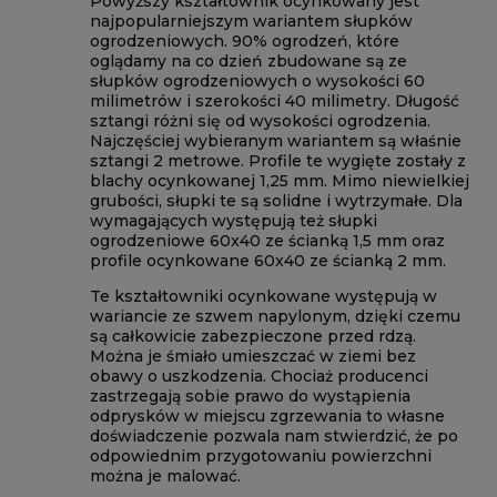
Powyższy kształtownik ocynkowany jest
najpopularniejszym wariantem słupków
ogrodzeniowych. 90% ogrodzeń, które
oglądamy na co dzień zbudowane są ze
słupków ogrodzeniowych o wysokości 60
milimetrów i szerokości 40 milimetry. Długość
sztangi różni się od wysokości ogrodzenia.
Najczęściej wybieranym wariantem są właśnie
sztangi 2 metrowe. Profile te wygięte zostały z
blachy ocynkowanej 1,25 mm. Mimo niewielkiej
grubości, słupki te są solidne i wytrzymałe. Dla
wymagających występują też słupki
ogrodzeniowe 60x40 ze ścianką 1,5 mm oraz
profile ocynkowane 60x40 ze ścianką 2 mm.
Te kształtowniki ocynkowane występują w
wariancie ze szwem napylonym, dzięki czemu
są całkowicie zabezpieczone przed rdzą.
Można je śmiało umieszczać w ziemi bez
obawy o uszkodzenia. Chociaż producenci
zastrzegają sobie prawo do wystąpienia
odprysków w miejscu zgrzewania to własne
doświadczenie pozwala nam stwierdzić, że po
odpowiednim przygotowaniu powierzchni
można je malować.