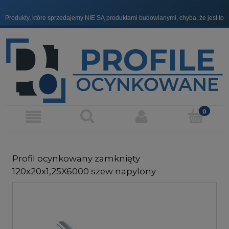
Produkty, które sprzedajemy NIE SĄ produktami budowlanymi, chyba, że jest to
wyraźnie zaznaczone.
Profil ocynkowany zamknięty
120x20x1,25X6000 szew napylony