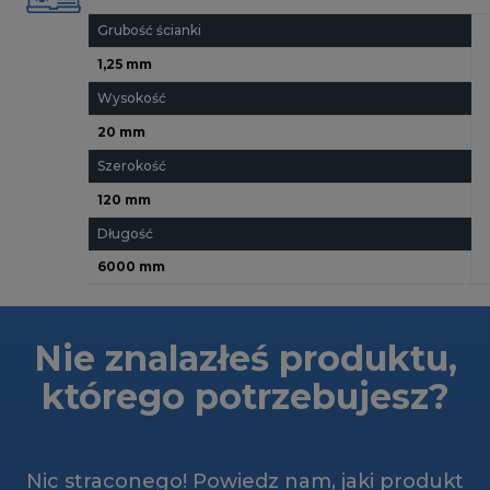
Grubość ścianki
1,25 mm
Wysokość
20 mm
Szerokość
120 mm
Długość
6000 mm
Nie znalazłeś produktu,
którego potrzebujesz?
Nic straconego! Powiedz nam, jaki produkt