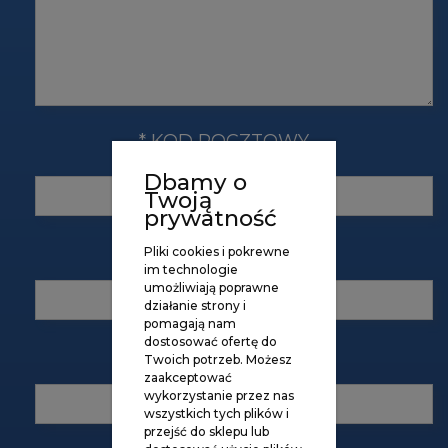
*
KOD POCZTOWY
Dbamy o
Twoją
prywatność
*
NR TEL.
Pliki cookies i pokrewne
im technologie
umożliwiają poprawne
działanie strony i
pomagają nam
dostosować ofertę do
*
NIP
Twoich potrzeb. Możesz
zaakceptować
wykorzystanie przez nas
wszystkich tych plików i
przejść do sklepu lub
*
- Pole wymagane