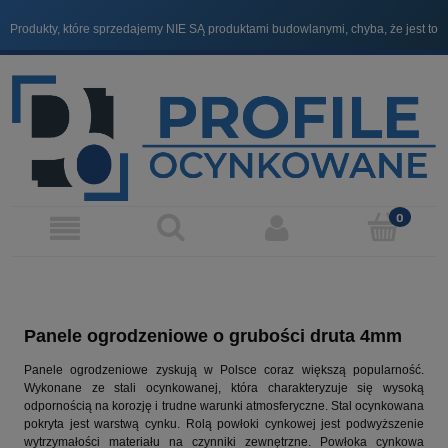
Produkty, które sprzedajemy NIE SĄ produktami budowlanymi, chyba, że jest to
Zadzwonimy do Ciebie, aby ustalić koszt wysyłki i potwierdzić zamówienie.
wyraźnie zaznaczone.
Panele ogrodzeniowe o grubości druta 4mm
Panele ogrodzeniowe zyskują w Polsce coraz większą popularność.
Wykonane ze stali ocynkowanej, która charakteryzuje się wysoką
odpornością na korozję i trudne warunki atmosferyczne. Stal ocynkowana
pokryta jest warstwą cynku. Rolą powłoki cynkowej jest podwyższenie
wytrzymałości materiału na czynniki zewnętrzne. Powłoka cynkowa