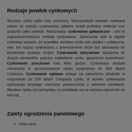
Rodzaje powłok cynkowych
Warstwa cynku pełni rolę ochronną. Wytrzymałość powłoki cynkowej
zależy od rodzaju cynkowania, jakiemu został poddany materiał oraz
grubości całej powłoki. Wyróżniamy
cynkowanie galwaniczne
– jest to
najpowszechniejsza metoda cynkowania. Zanurzenie stali w kąpieli
cynkowej sprawia, że powstała warstwa cynku jest gładka i estetyczna,
więc ten rodzaj cynkowania z powodzeniem może być stosowany do
elementów wystroju wnętrz.
Cynkowanie natryskowe
stosujemy do
dużych elementów poprzez nakładanie cynku sprężonym powietrzem.
Cynkowanie proszkowe
trwa kilka godzin. Cynkowany produkt
zanurzamy w sproszkowanym cynku rozgrzanym do 600 stopni
Celsjusza.
Cynkowanie ogniowe
polega na zanurzeniu produktu w
rozgrzanym do 500 stopni Celsjusza cynku. W wyniku cynkowania
ogniowego powstaje nierówna powierzchnia z wieloma zaciekami.
Warstwa cynku zaś jest gruba, co przekłada się na wyższą odporność na
korozję.
Zalety ogrodzenia panelowego
niska cena