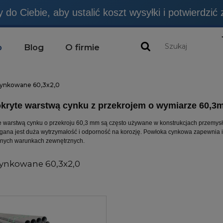
do Ciebie, aby ustalić koszt wysyłki i potwierdzić
emy NIE SĄ produktami budowlanymi, chyba, że jes
p
Blog
O firmie
cynkowane 60,3x2,0
kryte warstwą cynku z przekrojem o wymiarze 60,
e warstwą cynku o przekroju 60,3 mm są często używane w konstrukcjach przemys
ana jest duża wytrzymałość i odporność na korozję. Powłoka cynkowa zapewnia i
dnych warunkach zewnętrznych.
cynkowane 60,3x2,0