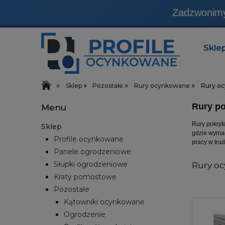
Zadzwonimy 
Produkty, które sprzedaj
Skle
»
»
»
»
Sklep
Pozostałe
Rury ocynkowane
Rury o
Rury po
Menu
Rury pokryt
Sklep
gdzie wymag
Profile ocynkowane
pracy w tru
Panele ogrodzeniowe
Słupki ogrodzeniowe
Rury o
Kraty pomostowe
Pozostałe
Kątowniki ocynkowane
Ogrodzenie