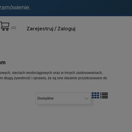
 zamówienie.
t to wyraźnie zaznaczone.
(
0
)
Zarejestruj
Zaloguj
3mm
łowych, sieciach wodociągowych oraz w innych zastosowaniach,
m długą żywotność i sprawia, że są one idealnie przystosowane do