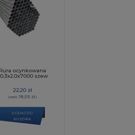
Rura ocynkowana
0,3x2,0x7000 szew
napylony
22,20 zł
18,05 zł
(netto:
)
DODAJ DO
KOSZYKA