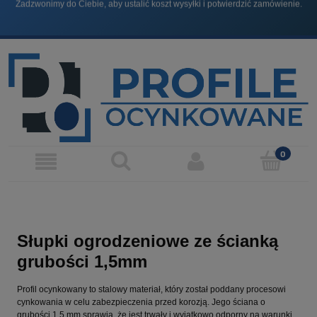
Produkty, które sprzedajemy NIE SĄ produktami budowlanymi, chyba, że jest to
wyraźnie zaznaczone.
Słupki ogrodzeniowe ze ścianką
grubości 1,5mm
Profil ocynkowany to stalowy materiał, który został poddany procesowi
cynkowania w celu zabezpieczenia przed korozją. Jego ściana o
grubości 1,5 mm sprawia, że jest trwały i wyjątkowo odporny na warunki