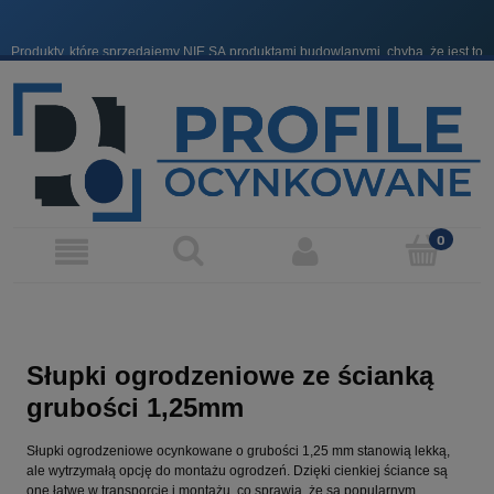
Produkty, które sprzedajemy NIE SĄ produktami budowlanymi, chyba, że jest to
wyraźnie zaznaczone.
Słupki ogrodzeniowe ze ścianką
grubości 1,25mm
Słupki ogrodzeniowe ocynkowane o grubości 1,25 mm stanowią lekką,
ale wytrzymałą opcję do montażu ogrodzeń. Dzięki cienkiej ściance są
one łatwe w transporcie i montażu, co sprawia, że są popularnym