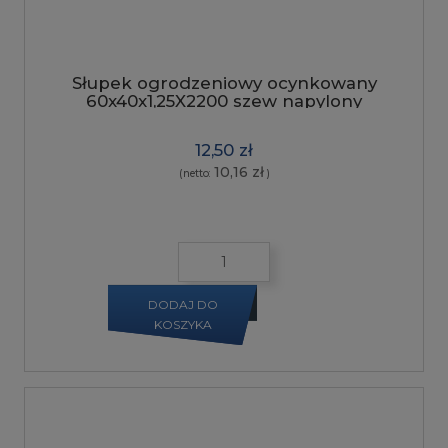
Słupek ogrodzeniowy ocynkowany
60x40x1,25X2200 szew napylony
12,50 zł
10,16 zł
(netto:
)
DODAJ DO
KOSZYKA