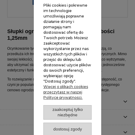
KOSZYKA
Pliki cookies i pokrewne
im technologie
umożliwiają poprawne
działanie strony i
pomagają nam
Słupki ogrodzeniowe ze ścianką grubości
dostosować ofertę do
1,25mm
Twoich potrzeb. Możesz
zaakceptować
Ocynkowanie tych słupków zapewnia ochronę przed korozją, co
wykorzystanie przez nas
przedłuża ich trwałość, szczególnie w warunkach atmosferycznych. Mimo
wszystkich tych plików i
swojej lekkości, słupki o grubości 1,25 mm są wystarczająco wytrzymałe,
przejść do sklepu lub
aby utrzymać stabilność ogrodzenia panelowego, tworząc jednocześnie
dostosować użycie plików
estetyczny i funkcjonalny element ochrony nieruchomości.
do swoich preferencji,
wybierając opcję
To rozwiązanie cenione jest za swoją ekonomiczność i dostępność, co
"Dostosuj zgody".
czyni je popularnym wyborem dla osób poszukujących przystępnego
Więcej o plikach cookies
cenowo ogrodzenia, które jednocześnie spełnia swoje funkcje.
przeczytasz w naszej
Polityce prywatności.
Informacje
zaakceptuj tylko
niezbędne
Moje konto
dostosuj zgody
O nas