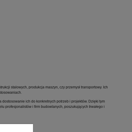
rukcji stalowych, produkcja maszyn, czy przemysł transportowy. Ich
stosowaniach.
 dostosowanie ich do konkretnych potrzeb i projektów. Dzięki tym
u profesjonalistów i firm budowlanych, poszukujących trwałego i