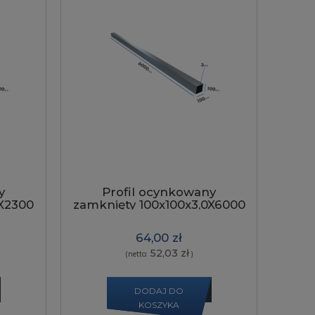
y
Profil ocynkowany
0X2300
zamknięty 100x100x3,0X6000
szew napylony
64,00 zł
52,03 zł
(netto:
)
DODAJ DO
KOSZYKA