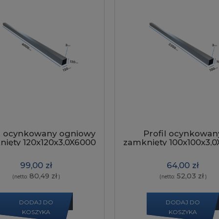
il ocynkowany ogniowy
Profil ocynkowan
ięty 120x120x3,0X6000
zamknięty 100x100x3,
szew napylony
szew napylony
99,00 zł
64,00 zł
80,49 zł
52,03 zł
(netto:
)
(netto:
)
DODAJ DO
DODAJ DO
KOSZYKA
KOSZYKA