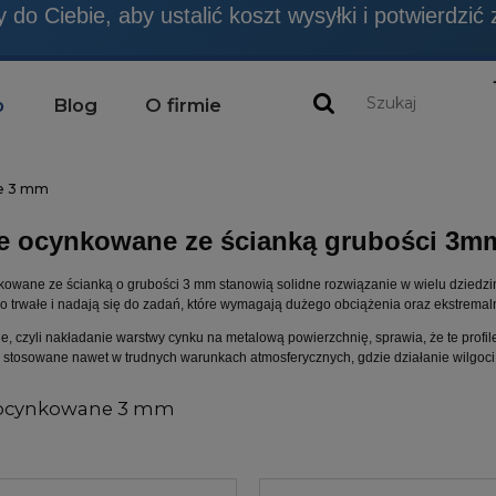
emy NIE SĄ produktami budowlanymi, chyba, że jes
p
Blog
O firmie
ne 3 mm
le ocynkowane ze ścianką grubości 3m
nkowane ze ścianką o grubości 3 mm stanowią solidne rozwiązanie w wielu dziedzi
o trwałe i nadają się do zadań, które wymagają dużego obciążenia oraz ekstrema
, czyli nakładanie warstwy cynku na metalową powierzchnię, sprawia, że te profi
 stosowane nawet w trudnych warunkach atmosferycznych, gdzie działanie wilgoci i
e ocynkowane 3 mm