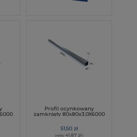
y
Profil ocynkowany
X6000
zamknięty 80x80x3,0X6000
szew napylony
51,50 zł
41,87 zł
(netto:
)