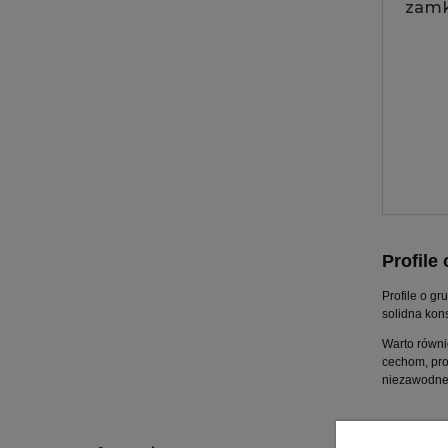
zamk
Profile
Profile o g
solidna kon
Warto równi
cechom, pro
niezawodneg