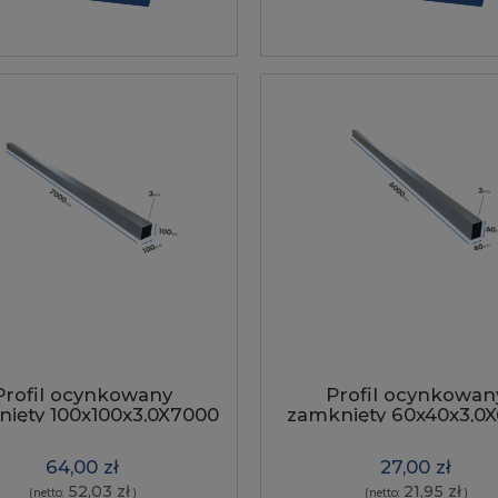
Profil ocynkowany
Profil ocynkowan
ięty 100x100x3,0X7000
zamknięty 60x40x3,0
szew napylony
szew napylony
64,00 zł
27,00 zł
52,03 zł
21,95 zł
(netto:
)
(netto:
)