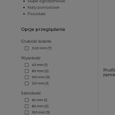
Słupki ogrodzeniowe
Kraty pomostowe
Pozostałe
Opcje przeglądania
Grubość ścianki
3,00 mm
(7)
Wysokość
40 mm
(1)
Prof
80 mm
(2)
zamkn
100 mm
(3)
120 mm
(1)
Szerokość
60 mm
(1)
80 mm
(2)
100 mm
(3)