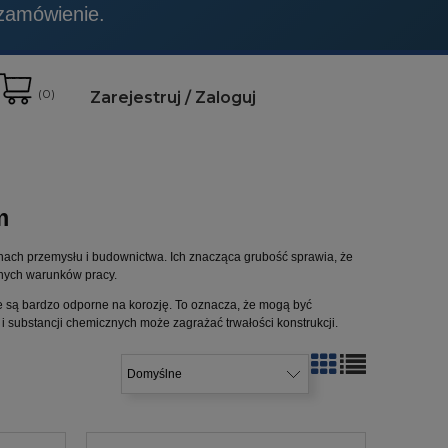
t to wyraźnie zaznaczone.
(
0
)
Zarejestruj
Zaloguj
m
nach przemysłu i budownictwa. Ich znacząca grubość sprawia, że
lnych warunków pracy.
le są bardzo odporne na korozję. To oznacza, że mogą być
 substancji chemicznych może zagrażać trwałości konstrukcji.