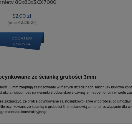
nięty 80x80x3,0X7000
szew napylony
52,00 zł
42,28 zł
(netto:
)
DODAJ DO
KOSZYKA
 ocynkowane ze ścianką grubości 3mm
rubości 3 mm znajdują zastosowanie w różnych dziedzinach, takich jak budowa konst
strukcja i odporność na warunki środowiskowe czynią je nieocenionymi w wielu za
eż zaznaczyć, że profile ocynkowane są stosunkowo łatwe w obróbce, co umożliwia
file ocynkowane ze ścianką o grubości 3 mm stanowią cenione rozwiązanie dla wiel
o materiału konstrukcyjnego.