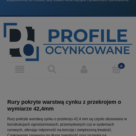
Produkty, które sprzedajemy NIE SĄ produktami budowlanymi, chyba, że jest to
wyraźnie zaznaczone.
Rury pokryte warstwą cynku z przekrojem o
wymiarze 42,4mm
Rury pokryte warstwą cynku o przekroju 42,4 mm są często stosowane w
konstrukcjach ogrodzeniowych, przemysłowych czy w systemach
rurowych, oferując odporność na korozję i zwiększoną trwałość.
Cynkowanie zapewnia im długą żywotność oraz pozwala na