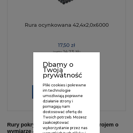
Rura ocynkowana 42,4x2,0x6000
17,50 zł
14,23 zł
(netto:
)
Dbamy o
Twoją
prywatność
Pliki cookies i pokrewne
im technologie
DODAJ DO
umożliwiają poprawne
KOSZYKA
działanie strony i
pomagają nam
dostosować ofertę do
Twoich potrzeb. Możesz
zaakceptować
Rury pokryte warstwą cynku z przekrojem o
wykorzystanie przez nas
wymiarze 42,4mm